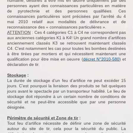
humaine, destinés à être mis en œuvre uniquement par des
personnes ayant des connaissances particulières en matière
de pyrotechnie et des personnes qualifiées. Ces
connaissances particulières sont précisées par l’arrêté du 4
mai 2010 relatif aux modalités de délivrance et de
reconnaissance des « connaissances particulières ».
ATTENTION
: Ces 4 catégories C1 à C4 ne correspondent pas
aux anciennes catégories K1 à K4! Un grand nombre d’artifices
anciennement classés K3 se retrouvent maintenant classés
C4. C'est notamment les cas pour toutes les bombes destinées
à être tirées par mortiers et qui nécessitent maintenant une
qualification pour être mise en oeuvre (
décret N°2010-580
) et
déclaration de tir.
Stockage
:
La durée de stockage d’un feu d’artifice ne peut excéder 15
jours. C’est pourquoi la livraison des produits se fait quelques
jours avant le spectacle par un transporteur habilité. Le lieu de
stockage doit répondre à un certain nombre de conditions de
sécurité et ne peut-être accessible que par une personne
désignée.
Périmètre de sécurité et Zone de tir
:
Tout feu d’artifice nécessite de définir une zone de sécurité
autour du site de tir, cela pour la sécurité du public. La