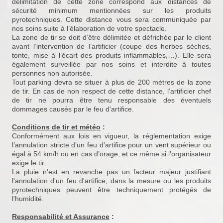
délimitation de cette zone correspond aux distances de
sécurité minimum mentionnées sur les produits
pyrotechniques. Cette distance vous sera communiquée par
nos soins suite à l’élaboration de votre spectacle.
La zone de tir se doit d’être délimitée et défrichée par le client
avant l’intervention de l’artificier (coupe des herbes sèches,
tonte, mise à l’écart des produits inflammables,…). Elle sera
également surveillée par nos soins et interdite à toutes
personnes non autorisée.
Tout parking devra se situer à plus de 200 mètres de la zone
de tir. En cas de non respect de cette distance, l’artificier chef
de tir ne pourra être tenu responsable des éventuels
dommages causés par le feu d'artifice.
Conditions de tir et météo
:
Conformément aux lois en vigueur, la réglementation exige
l’annulation stricte d’un feu d’artifice pour un vent supérieur ou
égal à 54 km/h ou en cas d’orage, et ce même si l’organisateur
exige le tir.
La pluie n'est en revanche pas un facteur majeur justifiant
l'annulation d'un feu d'artifice, dans la mesure ou les produits
pyrotechniques peuvent être techniquement protégés de
l'humidité.
Responsabilité et Assurance
: