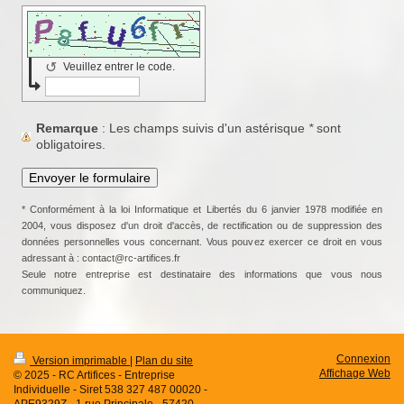
↺
Veuillez entrer le code.
Remarque
: Les champs suivis d'un astérisque
*
sont
obligatoires.
* Conformément à la loi Informatique et Libertés du 6 janvier 1978 modifiée en
2004, vous disposez d'un droit d'accès, de rectification ou de suppression des
données personnelles vous concernant. Vous pouvez exercer ce droit en vous
adressant à : contact@rc-artifices.fr
Seule notre entreprise est destinataire des informations que vous nous
communiquez.
Connexion
Version imprimable
|
Plan du site
Affichage Web
© 2025 - RC Artifices - Entreprise
Individuelle - Siret 538 327 487 00020 -