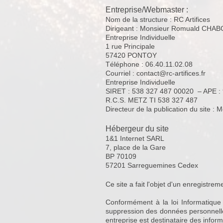
Entreprise/Webmaster :
Nom de la structure : RC Artifices
Dirigeant : Monsieur Romuald CH
Entreprise Individuelle
1 rue Principale
57420 PONTOY
Téléphone : 06.40.11.02.08
Courriel : contact@rc-artifices.fr
Entreprise Individuelle
SIRET : 538 327 487 00020 – APE :
R.C.S. METZ TI 538 327 487
Directeur de la publication du sit
Hébergeur du site
1&1 Internet SARL
7, place de la Gare
BP 70109
57201 Sarreguemines Cedex
Ce site a fait l'objet d'un enregist
Conformément à la loi Informatique 
suppression des données personnelles
entreprise est destinataire des inf